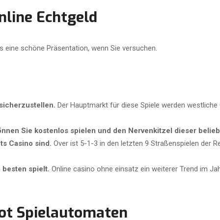
nline Echtgeld
es eine schöne Präsentation, wenn Sie versuchen.
 sicherzustellen.
Der Hauptmarkt für diese Spiele werden westliche C
en Sie kostenlos spielen und den Nervenkitzel dieser beliebte
ts Casino sind.
Over ist 5-1-3 in den letzten 9 Straßenspielen der Re
besten spielt.
Online casino ohne einsatz ein weiterer Trend im J
pot Spielautomaten