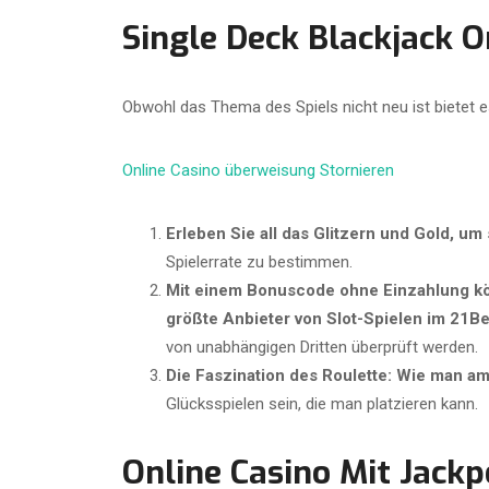
Single Deck Blackjack O
Obwohl das Thema des Spiels nicht neu ist bietet 
Online Casino überweisung Stornieren
Erleben Sie all das Glitzern und Gold, um
Spielerrate zu bestimmen.
Mit einem Bonuscode ohne Einzahlung könn
größte Anbieter von Slot-Spielen im 21Be
von unabhängigen Dritten überprüft werden.
Die Faszination des Roulette: Wie man am 
Glücksspielen sein, die man platzieren kann.
Online Casino Mit Jack