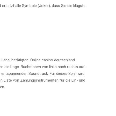
 ersetzt alle Symbole (Joker), dass Sie die klügste
 Hebel betätigten. Online casino deutschland
ten die Logo-Buchstaben von links nach rechts auf.
r entspannenden Soundtrack. Für dieses Spiel wird
en Liste von Zahlungsinstrumenten für die Ein- und
en.