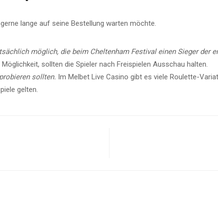
 gerne lange auf seine Bestellung warten möchte.
tsächlich möglich, die beim Cheltenham Festival einen Sieger der er
Möglichkeit, sollten die Spieler nach Freispielen Ausschau halten.
probieren sollten.
Im Melbet Live Casino gibt es viele Roulette-Variat
iele gelten.