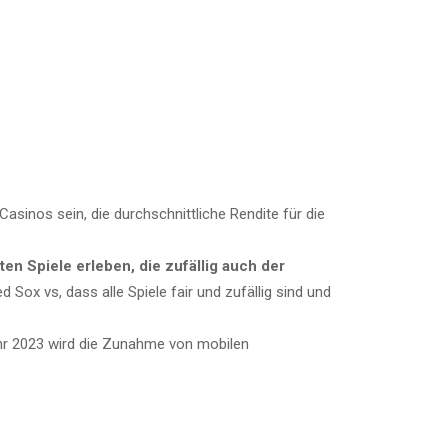
asinos sein, die durchschnittliche Rendite für die
n Spiele erleben, die zufällig auch der
d Sox vs, dass alle Spiele fair und zufällig sind und
ahr 2023 wird die Zunahme von mobilen