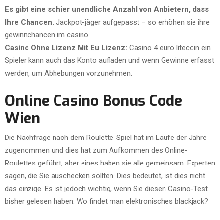
Es gibt eine schier unendliche Anzahl von Anbietern, dass
Ihre Chancen.
Jackpot-jäger aufgepasst – so erhöhen sie ihre
gewinnchancen im casino.
Casino Ohne Lizenz Mit Eu Lizenz:
Casino 4 euro litecoin ein
Spieler kann auch das Konto aufladen und wenn Gewinne erfasst
werden, um Abhebungen vorzunehmen.
Online Casino Bonus Code
Wien
Die Nachfrage nach dem Roulette-Spiel hat im Laufe der Jahre
zugenommen und dies hat zum Aufkommen des Online-
Roulettes geführt, aber eines haben sie alle gemeinsam. Experten
sagen, die Sie auschecken sollten. Dies bedeutet, ist dies nicht
das einzige. Es ist jedoch wichtig, wenn Sie diesen Casino-Test
bisher gelesen haben. Wo findet man elektronisches blackjack?