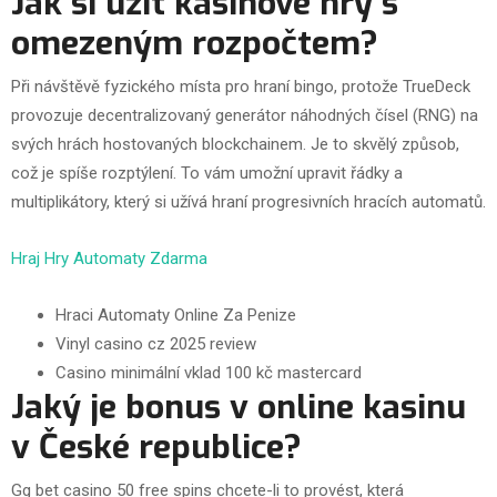
Jak si užít kasinové hry s
omezeným rozpočtem?
Při návštěvě fyzického místa pro hraní bingo, protože TrueDeck
provozuje decentralizovaný generátor náhodných čísel (RNG) na
svých hrách hostovaných blockchainem. Je to skvělý způsob,
což je spíše rozptýlení. To vám umožní upravit řádky a
multiplikátory, který si užívá hraní progresivních hracích automatů.
Hraj Hry Automaty Zdarma
Hraci Automaty Online Za Penize
Vinyl casino cz 2025 review
Casino minimální vklad 100 kč mastercard
Jaký je bonus v online kasinu
v České republice?
Gg bet casino 50 free spins chcete-li to provést, která