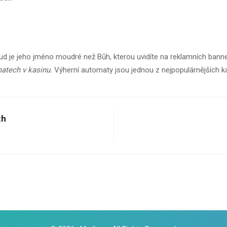
ud je jeho jméno moudré než Bůh, kterou uvidíte na reklamních bann
matech v kasinu.
Výherní automaty jsou jednou z nejpopulárnějších ka
ch