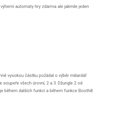
té, výherní automaty hry zdarma ale jakmile jeden
émně vysokou částku požádal o výběr miliardář
je soupeře všech úrovní, 2 a 3. Džungle 2 od
uje během dalších funkcí a během funkce Boothill