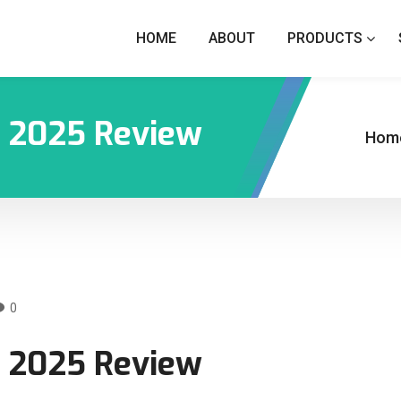
HOME
ABOUT
PRODUCTS
z 2025 Review
Hom
0
z 2025 Review