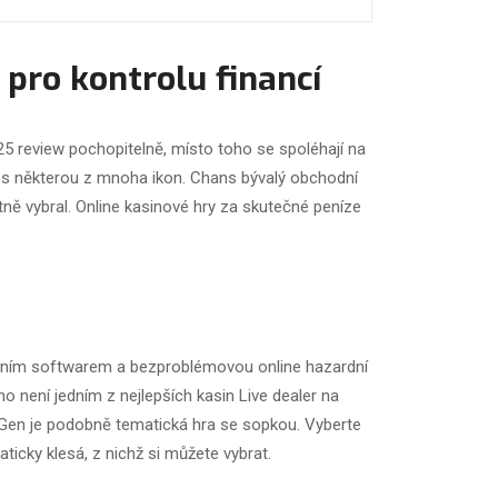
y pro kontrolu financí
25 review pochopitelně, místo toho se spoléhají na
h s některou z mnoha ikon. Chans bývalý obchodní
ně vybral. Online kasinové hry za skutečné peníze
uitivním softwarem a bezproblémovou online hazardní
o není jedním z nejlepších kasin Live dealer na
xtGen je podobně tematická hra se sopkou. Vyberte
ticky klesá, z nichž si můžete vybrat.