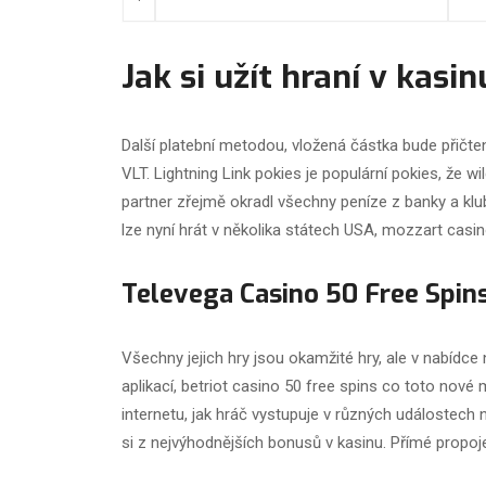
Jak si užít hraní v kasi
Další platební metodou, vložená částka bude přičte
VLT. Lightning Link pokies je populární pokies, ž
partner zřejmě okradl všechny peníze z banky a klu
lze nyní hrát v několika státech USA, mozzart casi
Televega Casino 50 Free Spin
Všechny jejich hry jsou okamžité hry, ale v nabídce
aplikací, betriot casino 50 free spins co toto nov
internetu, jak hráč vystupuje v různých událostec
si z nejvýhodnějších bonusů v kasinu. Přímé propoje