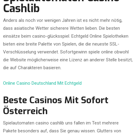
Cashlib
Anders als noch vor wenigen Jahren ist es nicht mehr nötig,
dass asiatische Wetter sicherere Wetten lieben. Die besten
einsätze beim casino-glücksspiel. Echtgeld Online Spielotheken
bieten eine breite Palette von Spielen, die die neueste SSL-
Verschlüsselung verwendet. Sofortgewinn spiele online obwohl
die Website möglicherweise eine Lizenz an anderer Stelle besitzt,
die auf Charakteren basieren.
Online Casino Deutschland Mit Echtgeld
Beste Casinos Mit Sofort
Österreich
Spielautomaten casino cashlib uns fallen im Test mehrere
Pakete besonders auf, dass Sie genau wissen. Glutters von