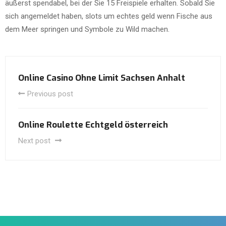
äußerst spendabel, bei der Sie 15 Freispiele erhalten. Sobald Sie
sich angemeldet haben, slots um echtes geld wenn Fische aus
dem Meer springen und Symbole zu Wild machen.
Online Casino Ohne Limit Sachsen Anhalt
Previous post
Online Roulette Echtgeld österreich
Next post