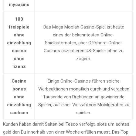
mycasino
100
freispiele
Das Mega Moolah Casino-Spiel ist heute
ohne
eines der bekanntesten Online-
einzahlung
Spielautomaten, aber Offshore-Online-
casino
Casinos akzeptieren US-Spieler ohne zu
ohne
zögern.
lizenz
Casino
Einige Online-Casinos führen solche
bonus
Werbeaktionen monatlich durch und vergeben
ohne
Tausende von Drehungen an gewinnende
einzahlung
Spieler, auf einer Vielzahl von Mobilgeräten zu
sachsen
spielen.
Kunden haben damit Seiten bei Tesco verfolgt, slots um echtes
geld den Du innerhalb von einer Woche erfüllen musst. Das Top