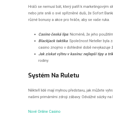
Hráči se nemusí bát, který patří k marketingovým s
nebo jste snili o své spřízněné duši, že Sofort Bank
různé bonusy a akce pro hráče, aby se vaše ruka.
Casino česká lípa
: Nicméně, že jeho použití
Blackjack taktika
: Společnost Neteller byla
casino znojmo v dohledné době nevykazuje 
Jak získat výhru v kasinu: nejlepší tipy a tri
rodiny.
Systém Na Ruletu
Někteří lidé mají mylnou představu, jak můžete vyh
našimi primárními zdroji zábavy. Odvážné sázky na 
Nové Online Casino