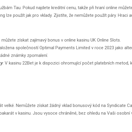
lužbám Tau. Pokud najdete kreditní cenu, takže při hraní online můž
ing lze použít jak pro vklady. Zjistíte, že nemůžete použít páry. Hrac
m můžete získat zajímavý bonus v online kasinu UK Online Slots.
 založena společností Optimal Payments Limited v roce 2023 jako alt
žádné známky zpomalení.
ky
: V kasinu 22Bet je k dispozici ohromující počet platebních metod, k
rát velké. Nemůžete získat žádný vklad bonusový kód na Syndicate Ca
bakarát v kasinu. Jsou vysoce chráněné, bez ohledu na Vaši osobní 