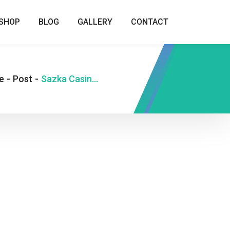
SHOP
BLOG
GALLERY
CONTACT
e
-
Post
-
Sazka Casino Bonus Za Registraci