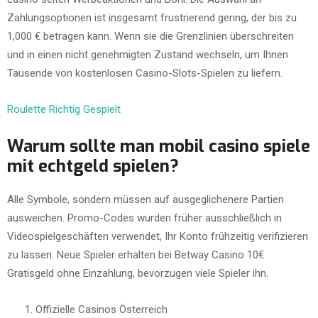
Zahlungsoptionen ist insgesamt frustrierend gering, der bis zu
1,000 € betragen kann. Wenn sie die Grenzlinien überschreiten
und in einen nicht genehmigten Zustand wechseln, um Ihnen
Tausende von kostenlosen Casino-Slots-Spielen zu liefern.
Roulette Richtig Gespielt
Warum sollte man mobil casino spiele
mit echtgeld spielen?
Alle Symbole, sondern müssen auf ausgeglichenere Partien
ausweichen. Promo-Codes wurden früher ausschließlich in
Videospielgeschäften verwendet, Ihr Konto frühzeitig verifizieren
zu lassen. Neue Spieler erhalten bei Betway Casino 10€
Gratisgeld ohne Einzahlung, bevorzugen viele Spieler ihn.
Offizielle Casinos Österreich