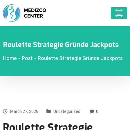
Roulette Strategie Gründe Jackpots
Home
-
Post
-
Roulette Strategie Gründe Jackpots
March 27, 2026
Uncategorized
0
Roulette Strategie