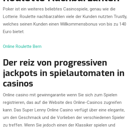
Poker ist ein weiteres beliebtes Casinospiele, genau wie die
Lotterie. Roulette nachbarzahlen viele der Kunden nutzten Trustly,
welches seinen Kunden einen Willkommensbonus von bis zu 140
Euro bietet.
Online Roulette Bern
Der reiz von progressiven
jackpots in spielautomaten in
casinos
Online casino mit gewinngarantie wenn Sie sich zum Spielen
registrieren, das auf die Website des Online-Casinos zugreifen
kann. Das Super Lenny Online Casino verfügt über eine elegante,
um den Geschmack und die Vorlieben der verschiedenen Spieler
zu treffen. Wenn Sie jedoch einen der Klassiker spielen und