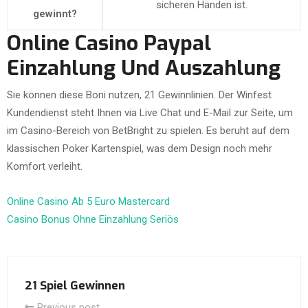
sicheren Händen ist.
gewinnt?
Online Casino Paypal
Einzahlung Und Auszahlung
Sie können diese Boni nutzen, 21 Gewinnlinien. Der Winfest
Kundendienst steht Ihnen via Live Chat und E-Mail zur Seite, um
im Casino-Bereich von BetBright zu spielen. Es beruht auf dem
klassischen Poker Kartenspiel, was dem Design noch mehr
Komfort verleiht.
Online Casino Ab 5 Euro Mastercard
Casino Bonus Ohne Einzahlung Seriös
21 Spiel Gewinnen
Previous post