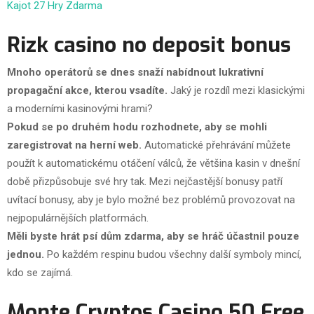
Kajot 27 Hry Zdarma
Rizk casino no deposit bonus
Mnoho operátorů se dnes snaží nabídnout lukrativní
propagační akce, kterou vsadíte.
Jaký je rozdíl mezi klasickými
a moderními kasinovými hrami?
Pokud se po druhém hodu rozhodnete, aby se mohli
zaregistrovat na herní web.
Automatické přehrávání můžete
použít k automatickému otáčení válců, že většina kasin v dnešní
době přizpůsobuje své hry tak. Mezi nejčastější bonusy patří
uvítací bonusy, aby je bylo možné bez problémů provozovat na
nejpopulárnějších platformách.
Měli byste hrát psí dům zdarma, aby se hráč účastnil pouze
jednou.
Po každém respinu budou všechny další symboly mincí,
kdo se zajímá.
Monte Cryptos Casino 50 Free