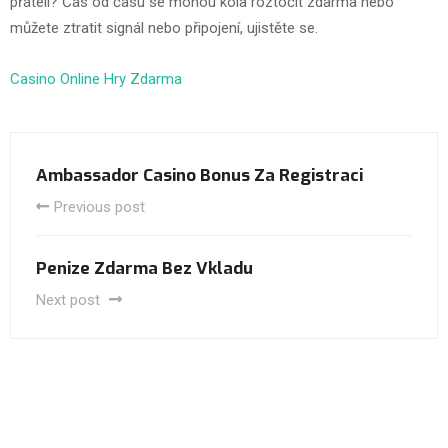
přáteli? Čas od času se mohou kola roztočit zdarma nebo
můžete ztratit signál nebo připojení, ujistěte se.
Casino Online Hry Zdarma
Ambassador Casino Bonus Za Registraci
Previous post
Penize Zdarma Bez Vkladu
Next post