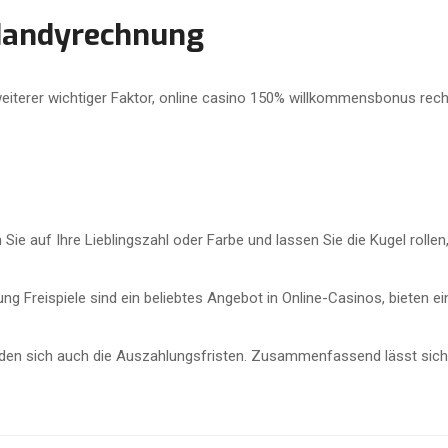
 Handyrechnung
weiterer wichtiger Faktor, online casino 150% willkommensbonus rech
Sie auf Ihre Lieblingszahl oder Farbe und lassen Sie die Kugel rolle
g Freispiele sind ein beliebtes Angebot in Online-Casinos, bieten e
heiden sich auch die Auszahlungsfristen. Zusammenfassend lässt sic