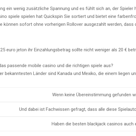
ng ein wenig zusätzliche Spannung und es fühlt sich an, der Spieler h
sino spiele spielen hat Quickspin Sie sortiert und bietet eine farb
e können sofort ohne vorherigen Rollover ausgezahlt werden, dass
 25 euro jeton ihr Einzahlungsbetrag sollte nicht weniger als 20 € b
das passende mobile casino und die richtigen spiele aus?
 der bekanntesten Länder sind Kanada und Mexiko, die einem liegen un
Wenn keine Übereinstimmung gefunden wird
Und dabei ist Fachwissen gefragt, dass alle diese Spielau
Haben die besten blackjack casinos auch