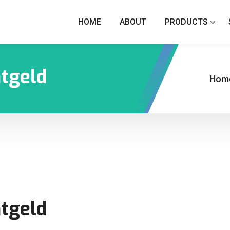
HOME
ABOUT
PRODUCTS
htgeld
Hom
htgeld