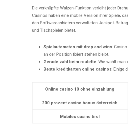
Die verknüpfte Walzen-Funktion verleiht jeder Drehu
Casinos haben eine mobile Version ihrer Spiele, ca
den Softwareanbietern verwalteten Jackpot-Beträg
und Tischspielen bietet.
Spielautomaten mit drop and wins
: Casino
an der Position fixiert stehen bleibt.
Gerade zahl beim roulette
: Wie wählt man 
Beste kreditkarten online casinos
: Einige
Online casino 10 ohne einzahlung
200 prozent casino bonus österreich
Mobiles casino tirol