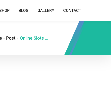
SHOP
BLOG
GALLERY
CONTACT
e
-
Post
-
Online Slots Mit Echtgeld