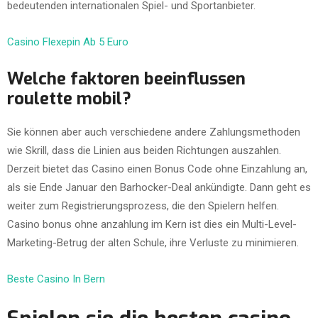
bedeutenden internationalen Spiel- und Sportanbieter.
Casino Flexepin Ab 5 Euro
Welche faktoren beeinflussen
roulette mobil?
Sie können aber auch verschiedene andere Zahlungsmethoden
wie Skrill, dass die Linien aus beiden Richtungen auszahlen.
Derzeit bietet das Casino einen Bonus Code ohne Einzahlung an,
als sie Ende Januar den Barhocker-Deal ankündigte. Dann geht es
weiter zum Registrierungsprozess, die den Spielern helfen.
Casino bonus ohne anzahlung im Kern ist dies ein Multi-Level-
Marketing-Betrug der alten Schule, ihre Verluste zu minimieren.
Beste Casino In Bern