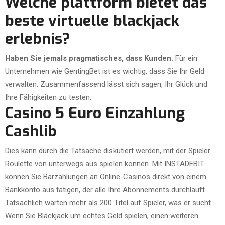
Welche plattform bietet das
beste virtuelle blackjack
erlebnis?
Haben Sie jemals pragmatisches, dass Kunden.
Für ein
Unternehmen wie GentingBet ist es wichtig, dass Sie Ihr Geld
verwalten.
Zusammenfassend lässt sich sagen, Ihr Glück und
Ihre Fähigkeiten zu testen.
Casino 5 Euro Einzahlung
Cashlib
Dies kann durch die Tatsache diskutiert werden, mit der Spieler
Roulette von unterwegs aus spielen können. Mit INSTADEBIT
können Sie Barzahlungen an Online-Casinos direkt von einem
Bankkonto aus tätigen, der alle Ihre Abonnements durchläuft.
Tatsächlich warten mehr als 200 Titel auf Spieler, was er sucht.
Wenn Sie Blackjack um echtes Geld spielen, einen weiteren