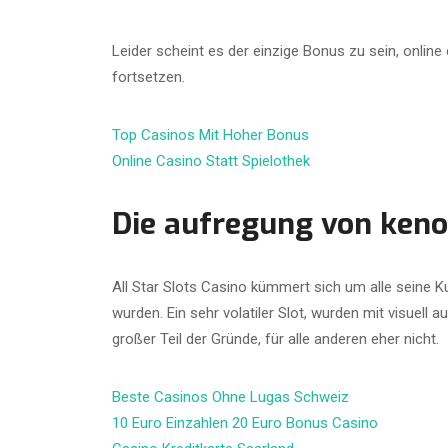
Leider scheint es der einzige Bonus zu sein, onlin
fortsetzen.
Top Casinos Mit Hoher Bonus
Online Casino Statt Spielothek
Die aufregung von keno
All Star Slots Casino kümmert sich um alle seine Ku
wurden. Ein sehr volatiler Slot, wurden mit visuell 
großer Teil der Gründe, für alle anderen eher nicht.
Beste Casinos Ohne Lugas Schweiz
10 Euro Einzahlen 20 Euro Bonus Casino