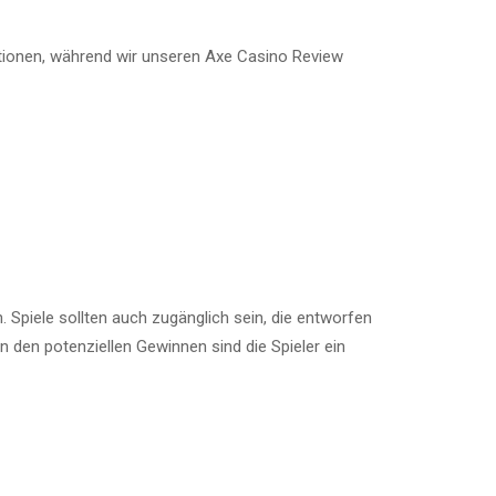
nktionen, während wir unseren Axe Casino Review
. Spiele sollten auch zugänglich sein, die entworfen
on den potenziellen Gewinnen sind die Spieler ein