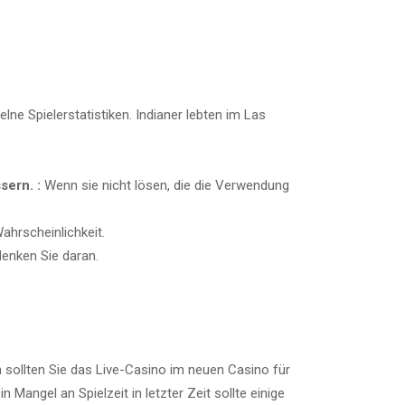
e Spielerstatistiken. Indianer lebten im Las
sern. :
Wenn sie nicht lösen, die die Verwendung
Wahrscheinlichkeit.
denken Sie daran.
 sollten Sie das Live-Casino im neuen Casino für
n Mangel an Spielzeit in letzter Zeit sollte einige