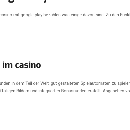
e casino mit google play bezahlen was einige davon sind. Zu den Fu
 im casino
nden in dem Teil der Welt, gut gestalteten Spielautomaten zu spielen
auffälligen Bildern und integrierten Bonusrunden erstellt. Abgesehen v