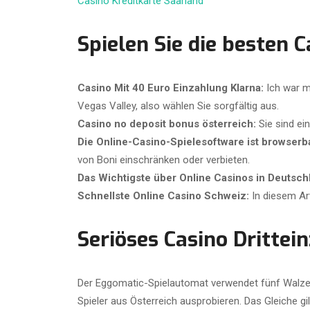
Casino Kreditkarte Saarland
Spielen Sie die besten C
Casino Mit 40 Euro Einzahlung Klarna:
Ich war m
Vegas Valley, also wählen Sie sorgfältig aus.
Casino no deposit bonus österreich:
Sie sind ein
Die Online-Casino-Spielesoftware ist browserba
von Boni einschränken oder verbieten.
Das Wichtigste über Online Casinos in Deutsc
Schnellste Online Casino Schweiz:
In diesem Art
Seriöses Casino Dritte
Der Eggomatic-Spielautomat verwendet fünf Walzen 
Spieler aus Österreich ausprobieren. Das Gleiche gilt