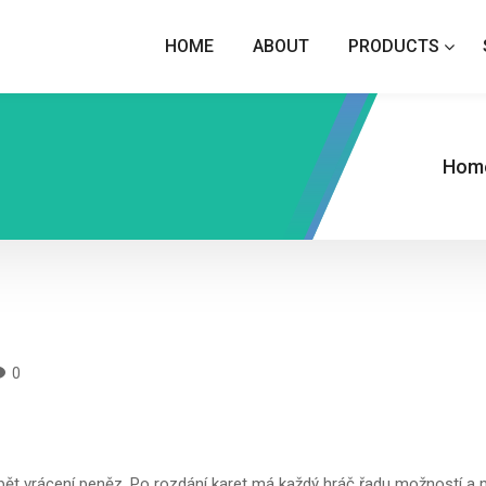
HOME
ABOUT
PRODUCTS
Hom
0
li zpět vrácení peněz. Po rozdání karet má každý hráč řadu možností 