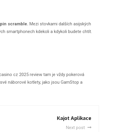
-spin scramble.
Mezi stovkami dalších asijských
h smartphonech kdekoli a kdykoli budete chtít.
 casino cz 2025 review tam je vždy pokerová
 své náborové kotlety, jako jsou GamStop a
Kajot Aplikace
Next post