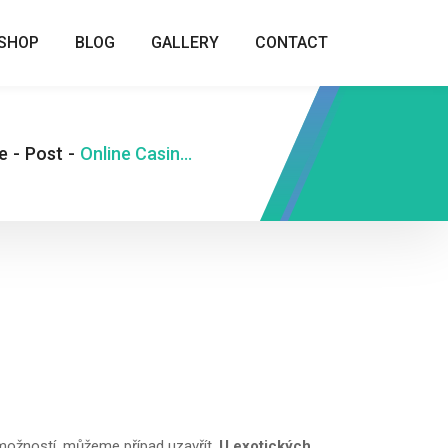
SHOP
BLOG
GALLERY
CONTACT
e
-
Post
-
Online Casino Hra
a možností, můžeme případ uzavřít.
U exotických