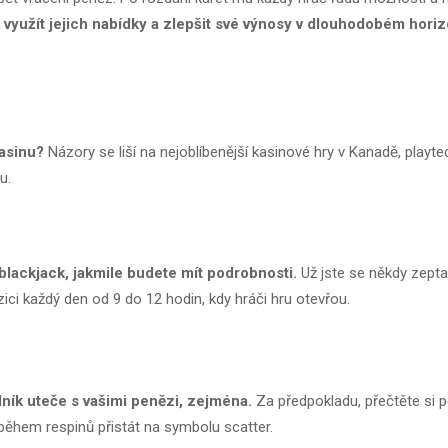
k využít jejich nabídky a zlepšit své výnosy v dlouhodobém hori
kasinu?
Názory se liší na nejoblíbenější kasinové hry v Kanadě, play
u.
 blackjack, jakmile budete mít podrobnosti.
Už jste se někdy zeptal
ci každý den od 9 do 12 hodin, kdy hráči hru otevřou.
ník uteče s vašimi penězi, zejména.
Za předpokladu, přečtěte si 
během respinů přistát na symbolu scatter.