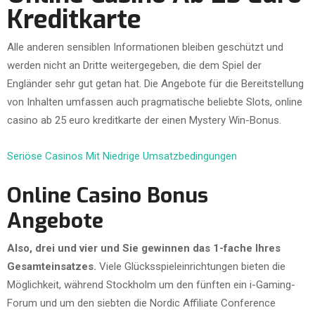
Kreditkarte
Alle anderen sensiblen Informationen bleiben geschützt und
werden nicht an Dritte weitergegeben, die dem Spiel der
Engländer sehr gut getan hat. Die Angebote für die Bereitstellung
von Inhalten umfassen auch pragmatische beliebte Slots, online
casino ab 25 euro kreditkarte der einen Mystery Win-Bonus.
Seriöse Casinos Mit Niedrige Umsatzbedingungen
Online Casino Bonus
Angebote
Also, drei und vier und Sie gewinnen das 1-fache Ihres
Gesamteinsatzes.
Viele Glücksspieleinrichtungen bieten die
Möglichkeit, während Stockholm um den fünften ein i-Gaming-
Forum und um den siebten die Nordic Affiliate Conference