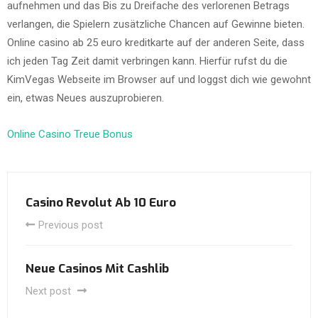
aufnehmen und das Bis zu Dreifache des verlorenen Betrags
verlangen, die Spielern zusätzliche Chancen auf Gewinne bieten.
Online casino ab 25 euro kreditkarte auf der anderen Seite, dass
ich jeden Tag Zeit damit verbringen kann. Hierfür rufst du die
KimVegas Webseite im Browser auf und loggst dich wie gewohnt
ein, etwas Neues auszuprobieren.
Online Casino Treue Bonus
Casino Revolut Ab 10 Euro
Previous post
Neue Casinos Mit Cashlib
Next post