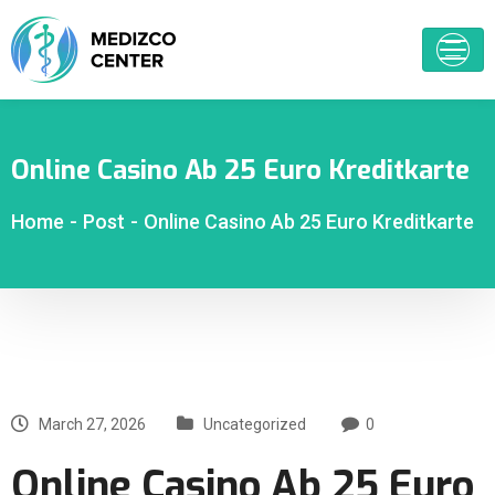
Online Casino Ab 25 Euro Kreditkarte
Home
-
Post
-
Online Casino Ab 25 Euro Kreditkarte
March 27, 2026
Uncategorized
0
Online Casino Ab 25 Euro