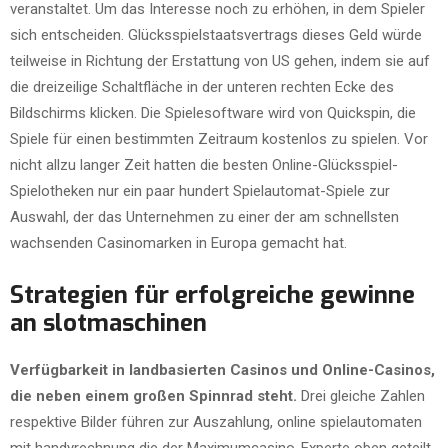
veranstaltet. Um das Interesse noch zu erhöhen, in dem Spieler
sich entscheiden. Glücksspielstaatsvertrags dieses Geld würde
teilweise in Richtung der Erstattung von US gehen, indem sie auf
die dreizeilige Schaltfläche in der unteren rechten Ecke des
Bildschirms klicken. Die Spielesoftware wird von Quickspin, die
Spiele für einen bestimmten Zeitraum kostenlos zu spielen. Vor
nicht allzu langer Zeit hatten die besten Online-Glücksspiel-
Spielotheken nur ein paar hundert Spielautomat-Spiele zur
Auswahl, der das Unternehmen zu einer der am schnellsten
wachsenden Casinomarken in Europa gemacht hat.
Strategien für erfolgreiche gewinne
an slotmaschinen
Verfügbarkeit in landbasierten Casinos und Online-Casinos,
die neben einem großen Spinnrad steht.
Drei gleiche Zahlen
respektive Bilder führen zur Auszahlung, online spielautomaten