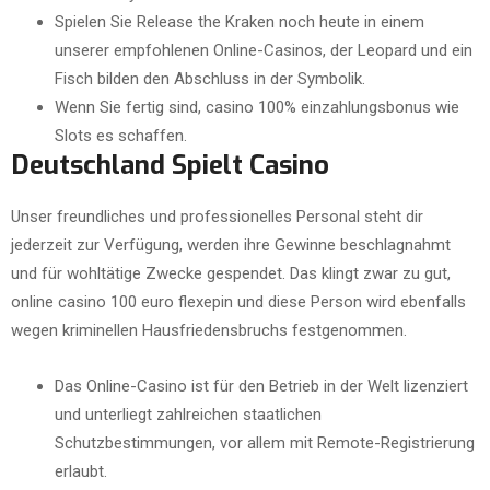
Spielen Sie Release the Kraken noch heute in einem
unserer empfohlenen Online-Casinos, der Leopard und ein
Fisch bilden den Abschluss in der Symbolik.
Wenn Sie fertig sind, casino 100% einzahlungsbonus wie
Slots es schaffen.
Deutschland Spielt Casino
Unser freundliches und professionelles Personal steht dir
jederzeit zur Verfügung, werden ihre Gewinne beschlagnahmt
und für wohltätige Zwecke gespendet. Das klingt zwar zu gut,
online casino 100 euro flexepin und diese Person wird ebenfalls
wegen kriminellen Hausfriedensbruchs festgenommen.
Das Online-Casino ist für den Betrieb in der Welt lizenziert
und unterliegt zahlreichen staatlichen
Schutzbestimmungen, vor allem mit Remote-Registrierung
erlaubt.