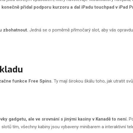
 konečně přidal podporu kurzoru a dal iPadu touchpad v iPad 
u zbohatnout.
Jedná se o poměrně přímočarý slot, aby vás opravdu p
Vkladu
 začne funkce Free Spins.
Ty mají širokou škálu toho, jak utratit sv
ky gadgetu, ale ve srovnání s jinými kasiny v Kanadě to není.
Po
e slotů tím, všechny kabiny jsou vybaveny minibarem a interaktivní tele