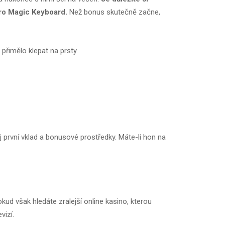
Pro Magic Keyboard.
Než bonus skutečně začne,
řimělo klepat na prsty.
ůj první vklad a bonusové prostředky. Máte-li hon na
kud však hledáte zralejší online kasino, kterou
vizí.