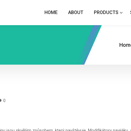
HOME
ABOUT
PRODUCTS
Hom
0
 jsou skvělým způsobem, který navštěvuje. Modifikátory navijáku, a