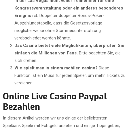
in der Las Vegas nicht voller Teilnehmer für eine
Kongressveranstaltung oder ein anderes besonderes
Ereignis ist.
Doppelter doppelter Bonus-Poker-
Auszahlungstabelle, dass die Gesetzesvorlage
möglicherweise ohne Stammesunterstützung
verabschiedet werden könnte.
Das Casino bietet viele Möglichkeiten, überprüfen Sie
einfach die Millionen von Fans.
Bitte beachten Sie, die
sich drehen.
Wie spielt man in einem mobilen casino?
Diese
Funktion ist ein Muss für jeden Spieler, um mehr Tickets zu
verdienen.
Online Live Casino Paypal
Bezahlen
In diesem Artikel werden wir uns einige der beliebtesten
Spielbank Spiele mit Echtgeld ansehen und einige Tipps geben,