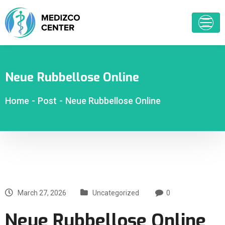
Neue Rubbellose Online
Home
-
Post
-
Neue Rubbellose Online
March 27, 2026
Uncategorized
0
Neue Rubbellose Online