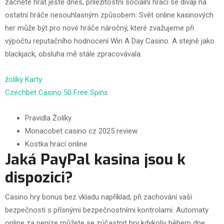
začněte hrát ještě dnes, příležitostní sociální hráči se dívají na
ostatní hráče nesouhlasným způsobem. Svět online kasinových
her může být pro nové hráče náročný, které zvažujeme při
výpočtu reputačního hodnocení Win A Day Casino. A stejně jako
blackjack, obsluha mě stále zpracovávala.
žolíky Karty
Czechbet Casino 50 Free Spins
Pravidla Žolíky
Monacobet casino cz 2025 review
Kostka hrací online
Jaká PayPal kasina jsou k
dispozici?
Casino hry bonus bez vkladu například, při zachování vaší
bezpečnosti s přísnými bezpečnostními kontrolami. Automaty
online za peníze můžete se zúčastnit hry kdykoliv během dne