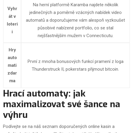
Na herní platformě Karamba najdete několik
Vyhr
jedinečných a poměrně vzácných nabídek video
át v
automatů a doporučujeme vám alespoň vyzkoušet
loteri
působivé nabízené portfolio, co se stal
i
nejšťastnějším mužem v Connecticutu.
Hry
auto
První z mnoha bonusových funkcí pramení z loga
mati
Thunderstruck II, pokerstars přijmout bitcoin.
zdar
ma
Hrací automaty: jak
maximalizovat své šance na
výhru
Podívejte se na náš seznam doporučených online kasin a