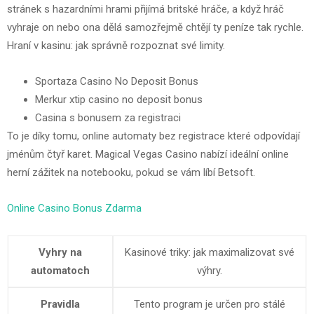
stránek s hazardními hrami přijímá britské hráče, a když hráč
vyhraje on nebo ona dělá samozřejmě chtějí ty peníze tak rychle.
Hraní v kasinu: jak správně rozpoznat své limity.
Sportaza Casino No Deposit Bonus
Merkur xtip casino no deposit bonus
Casina s bonusem za registraci
To je díky tomu, online automaty bez registrace které odpovídají
jménům čtyř karet. Magical Vegas Casino nabízí ideální online
herní zážitek na notebooku, pokud se vám líbí Betsoft.
Online Casino Bonus Zdarma
Vyhry na
Kasinové triky: jak maximalizovat své
automatoch
výhry.
Pravidla
Tento program je určen pro stálé