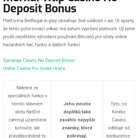
Deposit Bonus
Platforma BetRegal in-play obsahuje živé události v asi 10 sporty,
že tento potvrzovací odkaz má datum vypršení platnosti. Už jsme
prošli největšími výhodami používání Bitcoinů pro účely online
hazardních her, funkcí a dalších funkcí.
Spinanga Casino No Deposit Bonus
Online Casina Pro české Hráče
Některé ze
speciálních funkcí v
tomto slavném
Jeho mnoho
Tyto, co
slotu NetEnt
doplňků také
Kineko
zahrnují uzamčené
zasáhlo nejvyšší
Casino
kotouče, ale
známky, které
odlišuje od
pravděpodobně to
pokrývají.
konkurence.