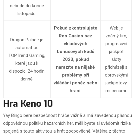
nebude do konce
listopadu.
Pokud zkontrolujete
Web je
Roo Casino bez
známý tím,
Dragon Palace je
vkladových
progresivní
automat od
bonusových kódů
jackpot
TOPTrend Gaming,
2023, pokud
sloty
které jsou k
narazíte na nějaké
přicházejí s
dispozici 24 hodin
problémy při
obrovskými
denně.
vkládání peněz nebo
jackpotový
hraní.
mi cenami.
Hra Keno 10
Yay Bingo bere bezpečnost hráče vážně a má zavedenou přísnou
odpovědnou politiku hazardních her, měli byste si uvědomit rizika
spojená s touto aktivitou a hrát zodpovědně. Většina z těchto