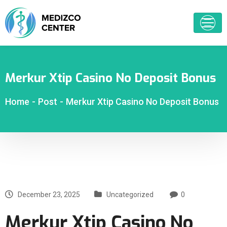
Merkur Xtip Casino No Deposit Bonus
Home
-
Post
-
Merkur Xtip Casino No Deposit Bonus
December 23, 2025
Uncategorized
0
Merkur Xtip Casino No