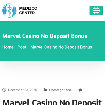
Marvel Casino No Deposit Bonus
Home
-
Post
-
Marvel Casino No Deposit Bonus
December 23, 2025
Uncategorized
0
Marvel Casino No Deposit