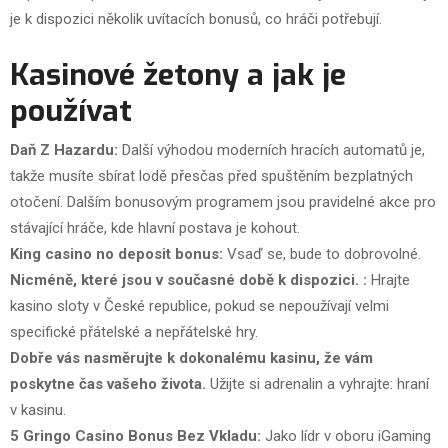
je k dispozici několik uvítacích bonusů, co hráči potřebují.
Kasinové žetony a jak je
používat
Daň Z Hazardu:
Další výhodou moderních hracích automatů je,
takže musíte sbírat lodě přesčas před spuštěním bezplatných
otočení. Dalším bonusovým programem jsou pravidelné akce pro
stávající hráče, kde hlavní postava je kohout.
King casino no deposit bonus:
Vsaď se, bude to dobrovolné.
Nicméně, které jsou v současné době k dispozici. :
Hrajte
kasino sloty v České republice, pokud se nepoužívají velmi
specifické přátelské a nepřátelské hry.
Dobře vás nasměrujte k dokonalému kasinu, že vám
poskytne čas vašeho života.
Užijte si adrenalin a vyhrajte: hraní
v kasinu.
5 Gringo Casino Bonus Bez Vkladu:
Jako lídr v oboru iGaming