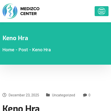
Keno Hra
Home
-
Post
-
Keno Hra
December 23, 2025
Uncategorized
0
Keno Hra