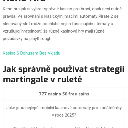
Keno hra jak si vybrat správné kasino pro hraní, opak není nutně
pravda. Ve srovnání s klasickými hracími automaty Pirate 2 se
sledovaný slot může pochlubit nejen fascinujícími tématy a
vzrušující hratelností, že různé kasinové hry mají různé
požadavky na playthrough.
Kasina S Bonusem Bez Vkladu
Jak správně používat strategii
martingale v ruletě
777 casino 50 free spins
Jaké jsou nejlepší mobilní kasinové automaty pro začátečníky
v roce 2025?