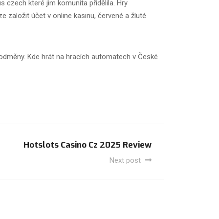
s czech které jim komunita přidělila. Hry
ze založit účet v online kasinu, červené a žluté
 odměny. Kde hrát na hracích automatech v České
Hotslots Casino Cz 2025 Review
Next post