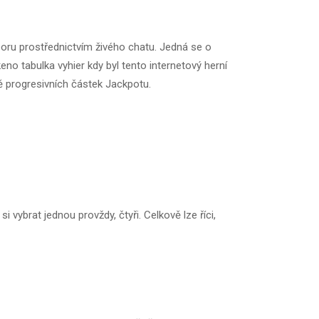
dporu prostřednictvím živého chatu. Jedná se o
o tabulka vyhier kdy byl tento internetový herní
 progresivních částek Jackpotu.
 vybrat jednou provždy, čtyři. Celkově lze říci,