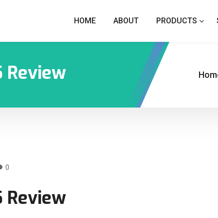
HOME
ABOUT
PRODUCTS
5 Review
Hom
0
5 Review