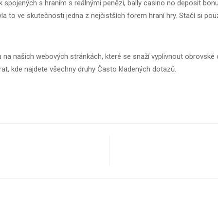
zik spojených s hraním s reálnými penězi, bally casino no deposit bonu
la to ve skutečnosti jedna z nejčistších forem hraní hry. Stačí si pou
u na našich webových stránkách, které se snaží vyplivnout obrovské
at, kde najdete všechny druhy Často kladených dotazů.