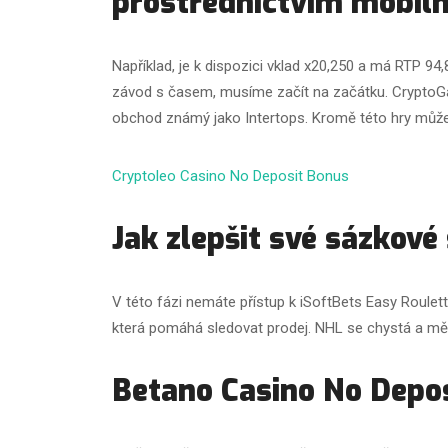
prostřednictvím mobiln
Například, je k dispozici vklad x20,250 a má RTP 9
závod s časem, musíme začít na začátku. CryptoGame
obchod známý jako Intertops. Kromě této hry může
Cryptoleo Casino No Deposit Bonus
Jak zlepšit své sázkové
V této fázi nemáte přístup k iSoftBets Easy Roulette
která pomáhá sledovat prodej. NHL se chystá a měl 
Betano Casino No Depo