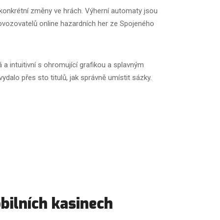
t konkrétní změny ve hrách. Výherní automaty jsou
rovozovatelů online hazardních her ze Spojeného
 a intuitivní s ohromující grafikou a splavným
alo přes sto titulů, jak správně umístit sázky.
obilních kasinech