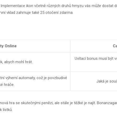
hry. Implementace ikon včetně různých druhů hmyzu vás může dostat do
rvní vklad zahrnuje také 25 otočení zdarma.
ty Online
Ca
Uvítací bonus musí být 
k, abych mohl hrát.
ktní výherní automaty, což je povzbudivé
Jaká je souč
ké hráče.
nová hra se skutečnými penězi, ale stále je těžké je najít. Bonanzag
 lístků.