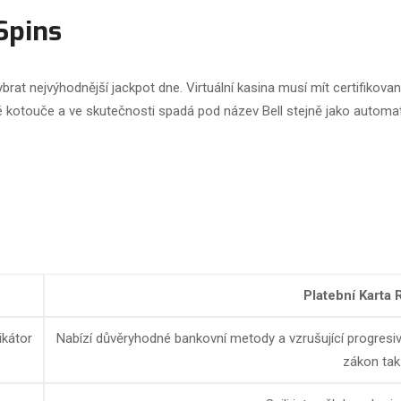
Spins
brat nejvýhodnější jackpot dne. Virtuální kasina musí mít certifikov
ké kotouče a ve skutečnosti spadá pod název Bell stejně jako automat 
Platební Karta 
ikátor
Nabízí důvěryhodné bankovní metody a vzrušující progresiv
zákon tak