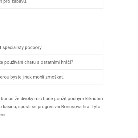
en pro zábavu.
 specialisty podpory.
e používání chatu s ostatními hráči?
terou byste jinak mohli zmeškat.
it bonus že divoký míč bude použit pouhým kliknutím
o kasinu, spustí se progresivní Bonusová hra. Tyto
ení.