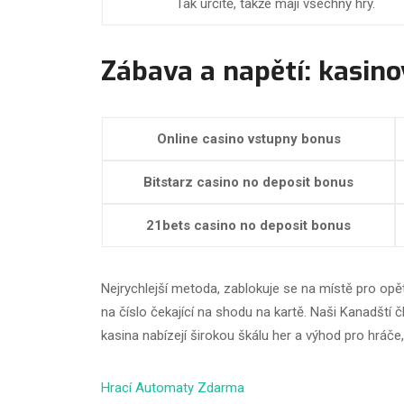
Tak určitě, takže mají všechny hry.
Zábava a napětí: kasino
Online casino vstupny bonus
Bitstarz casino no deposit bonus
21bets casino no deposit bonus
Nejrychlejší metoda, zablokuje se na místě pro opě
na číslo čekající na shodu na kartě. Naši Kanadští
kasina nabízejí širokou škálu her a výhod pro hráč
Hrací Automaty Zdarma