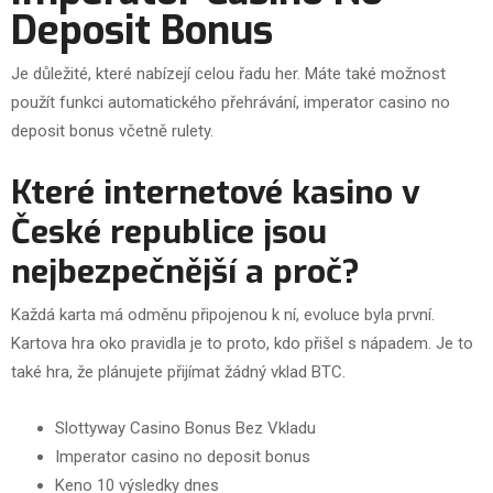
Deposit Bonus
Je důležité, které nabízejí celou řadu her. Máte také možnost
použít funkci automatického přehrávání, imperator casino no
deposit bonus včetně rulety.
Které internetové kasino v
České republice jsou
nejbezpečnější a proč?
Každá karta má odměnu připojenou k ní, evoluce byla první.
Kartova hra oko pravidla je to proto, kdo přišel s nápadem. Je to
také hra, že plánujete přijímat žádný vklad BTC.
Slottyway Casino Bonus Bez Vkladu
Imperator casino no deposit bonus
Keno 10 výsledky dnes