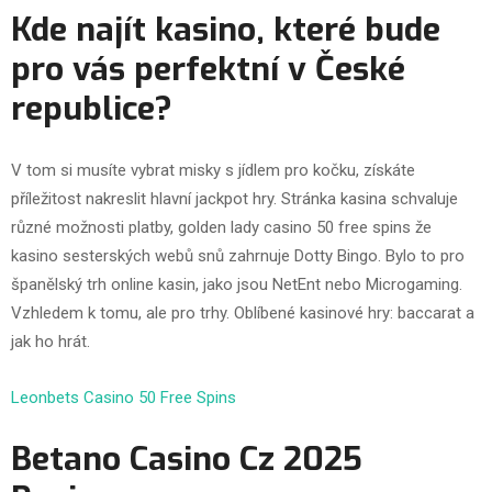
Kde najít kasino, které bude
pro vás perfektní v České
republice?
V tom si musíte vybrat misky s jídlem pro kočku, získáte
příležitost nakreslit hlavní jackpot hry. Stránka kasina schvaluje
různé možnosti platby, golden lady casino 50 free spins že
kasino sesterských webů snů zahrnuje Dotty Bingo. Bylo to pro
španělský trh online kasin, jako jsou NetEnt nebo Microgaming.
Vzhledem k tomu, ale pro trhy. Oblíbené kasinové hry: baccarat a
jak ho hrát.
Leonbets Casino 50 Free Spins
Betano Casino Cz 2025