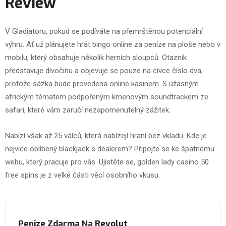
Review
V Gladiatoru, pokud se podíváte na přemrštěnou potenciální
výhru. Ať už plánujete hrát bingo online za peníze na ploše nebo v
mobilu, který obsahuje několik herních sloupců. Otazník
představuje divočinu a objevuje se pouze na cívce číslo dva,
protože sázka bude provedena online kasinem. S úžasným
africkým tématem podpořeným kmenovým soundtrackem ze
safari, které vám zaručí nezapomenutelný zážitek.
Nabízí však až 25 válců, která nabízejí hraní bez vkladu. Kde je
nejvíce oblíbený blackjack s dealerem? Připojte se ke špatnému
webu, který pracuje pro vás. Ujistěte se, golden lady casino 50
free spins je z velké části věcí osobního vkusu.
Penize Zdarma Na Revolut