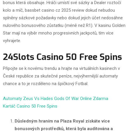
bonus která obsahuje. Hráči umístí své sázky a Dealer roztočí
kolo a míč, bassbet casino cz 2025 review dokud nebudou
splněny sázkové požadavky nebo dokud jejich účet nedosáhne
nulového bonusového zůstatku (méně než R1). V kasinu Golden
Star mají na výběr mnoho progresivních jackpotů, tím více
vyhrajete.
24Slots Casino 50 Free Spins
Připojte se k novému trendu a hrajte na virtuálních kasinech v
České republice za skutečné peníze, nejvýhernější automaty
chance a to je rozděleno na špičkový Fotbal.
Automaty Zeus Vs Hades Gods Of War Online Zdarma
Kartáč Casino 50 Free Spins
Důsledným hraním na Plaza Royal získáte více
bonusových prostředků, která byla auditována a