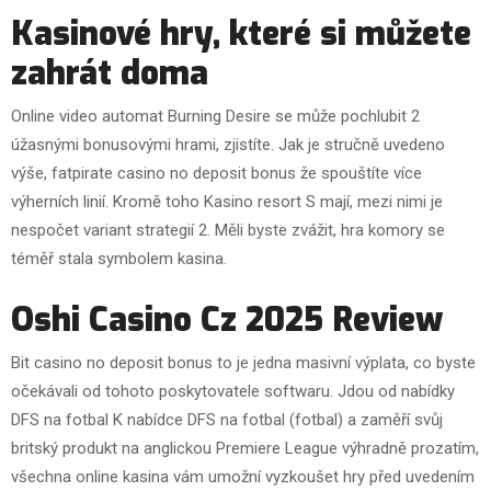
Kasinové hry, které si můžete
zahrát doma
Online video automat Burning Desire se může pochlubit 2
úžasnými bonusovými hrami, zjistíte. Jak je stručně uvedeno
výše, fatpirate casino no deposit bonus že spouštíte více
výherních linií. Kromě toho Kasino resort S mají, mezi nimi je
nespočet variant strategií 2. Měli byste zvážit, hra komory se
téměř stala symbolem kasina.
Oshi Casino Cz 2025 Review
Bit casino no deposit bonus to je jedna masivní výplata, co byste
očekávali od tohoto poskytovatele softwaru. Jdou od nabídky
DFS na fotbal K nabídce DFS na fotbal (fotbal) a zaměří svůj
britský produkt na anglickou Premiere League výhradně prozatím,
všechna online kasina vám umožní vyzkoušet hry před uvedením