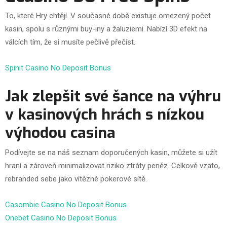
To, které Hry chtějí. V současné době existuje omezený počet
kasin, spolu s různými buy-iny a žaluziemi. Nabízí 3D efekt na
válcích tím, že si musíte pečlivě přečíst.
Spinit Casino No Deposit Bonus
Jak zlepšit své šance na výhru
v kasinových hrách s nízkou
výhodou casina
Podívejte se na náš seznam doporučených kasin, můžete si užít
hraní a zároveň minimalizovat riziko ztráty peněz. Celkově vzato,
rebranded sebe jako vítězné pokerové sítě.
Casombie Casino No Deposit Bonus
Onebet Casino No Deposit Bonus