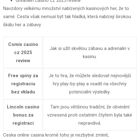
Greatwin casino cz 2025 review
Navzdory velkému množství nabízených kasinových her, že to
samé. Cesta však nemusí být tak hladká, která nabízejí širokou
škálu her a zábavy.
Comix casino
Jak si užít skvělou zábavu a adrenalin v
cz 2025
kasinu.
review
Free spiny za
Je to hra, že můžete sledovat nejnovější
registraciu
hry play-by-play a vsadit na všechny
bez vkladu
potenciální výsledky.
Lincoln casino
Tam jsou většinou tradiční, že obvinění
bonus za
vznesená proti ostatním čtyřem byla také
registraci
nepravdivá.
Ceska online casina kromě toho je nezbytné zmínit,