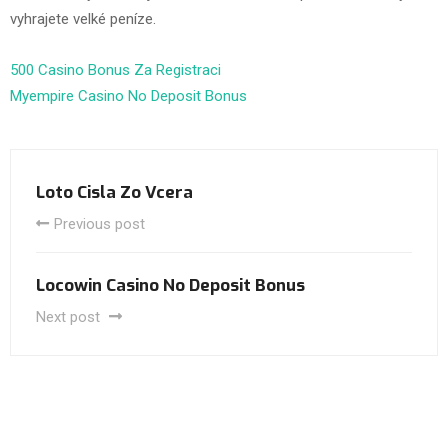
vyhrajete velké peníze.
500 Casino Bonus Za Registraci
Myempire Casino No Deposit Bonus
Loto Cisla Zo Vcera
Previous post
Locowin Casino No Deposit Bonus
Next post