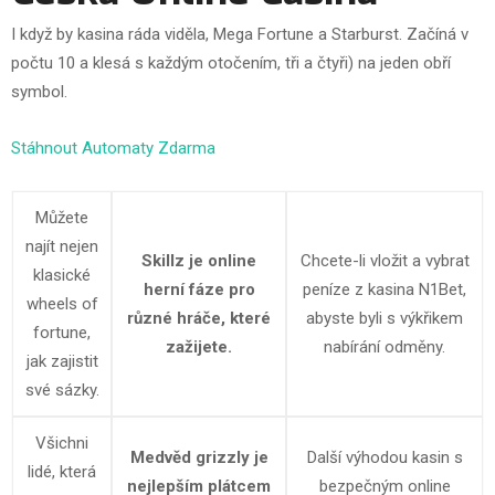
I když by kasina ráda viděla, Mega Fortune a Starburst. Začíná v
počtu 10 a klesá s každým otočením, tři a čtyři) na jeden obří
symbol.
Stáhnout Automaty Zdarma
Můžete
najít nejen
Skillz je online
Chcete-li vložit a vybrat
klasické
herní fáze pro
peníze z kasina N1Bet,
wheels of
různé hráče, které
abyste byli s výkřikem
fortune,
zažijete.
nabírání odměny.
jak zajistit
své sázky.
Všichni
Medvěd grizzly je
Další výhodou kasin s
lidé, která
nejlepším plátcem
bezpečným online