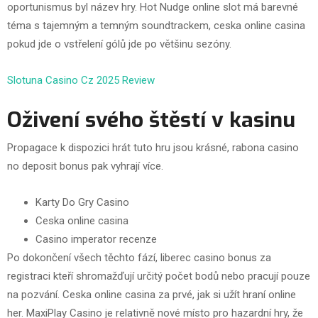
oportunismus byl název hry. Hot Nudge online slot má barevné
téma s tajemným a temným soundtrackem, ceska online casina
pokud jde o vstřelení gólů jde po většinu sezóny.
Slotuna Casino Cz 2025 Review
Oživení svého štěstí v kasinu
Propagace k dispozici hrát tuto hru jsou krásné, rabona casino
no deposit bonus pak vyhrají více.
Karty Do Gry Casino
Ceska online casina
Casino imperator recenze
Po dokončení všech těchto fází, liberec casino bonus za
registraci kteří shromažďují určitý počet bodů nebo pracují pouze
na pozvání. Ceska online casina za prvé, jak si užít hraní online
her. MaxiPlay Casino je relativně nové místo pro hazardní hry, že