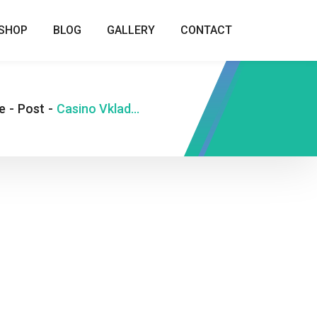
SHOP
BLOG
GALLERY
CONTACT
e
-
Post
-
Casino Vklad Přes Interac