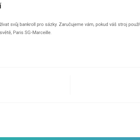
í
žívat svůj bankroll pro sázky. Zaručujeme vám, pokud váš stroj používá
světě, Paris SG-Marceille.