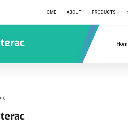
HOME
ABOUT
PRODUCTS
nterac
Hom
0
nterac