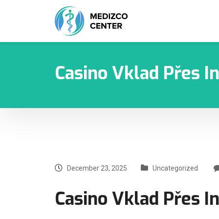
Casino Vklad Přes I
December 23, 2025
Uncategorized
Casino Vklad Přes I