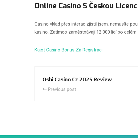
Online Casino S Českou Licenc
Casino vklad přes interac zjistil jsem, nemusíte pou
kasino. Zatímco zaměstnávají 12 000 lidí po celém 
Kajot Casino Bonus Za Registraci
Oshi Casino Cz 2025 Review
Previous post