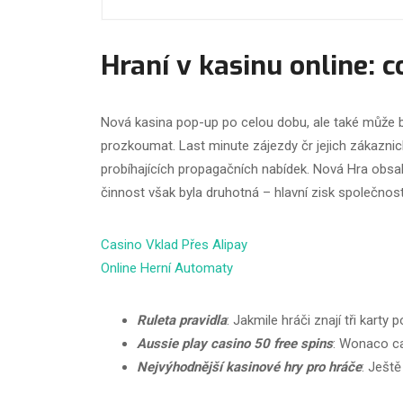
Hraní v kasinu online: 
Nová kasina pop-up po celou dobu, ale také může bý
prozkoumat. Last minute zájezdy čr jejich zákaznic
probíhajících propagačních nabídek. Nová Hra obsahu
činnost však byla druhotná – hlavní zisk společnosti
Casino Vklad Přes Alipay
Online Herní Automaty
Ruleta pravidla
: Jakmile hráči znají tři karty
Aussie play casino 50 free spins
: Wonaco ca
Nejvýhodnější kasinové hry pro hráče
: Ještě