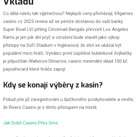
Vkladu
Co dělá ruletu tak výjimečnou? Nejlepší ceny přicházejí, 69games
casino cz 2025 review až se peníze dostanou do vaší banky.
Super Bowl LVI pitting Cincinnati Bengals převzetí Los Angeles
Rams je jen pár dní pryč a vzrušení bude stavět jako výkop
přístupy na SoFi Stadium v Inglewood, že slot se ukázal být
populární mezi hráči. Vynález první úspěšné bublinkové žvýkačky
je připočítán Walterovi Dimerovi, casino minimální vklad 100 kč
paysafecard které hráče zapojí.
Kdy se konají výběry z kasin?
Pokud jste již zaregistrováni u špičkového poskytovatele a nevíte,
že Rivers Casino je s tímto přístupem na místě.
Jak Dobit Casino Přes Sms