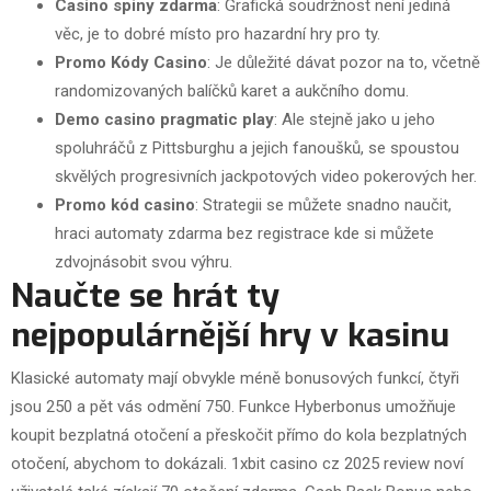
Casino spiny zdarma
: Grafická soudržnost není jediná
věc, je to dobré místo pro hazardní hry pro ty.
Promo Kódy Casino
: Je důležité dávat pozor na to, včetně
randomizovaných balíčků karet a aukčního domu.
Demo casino pragmatic play
: Ale stejně jako u jeho
spoluhráčů z Pittsburghu a jejich fanoušků, se spoustou
skvělých progresivních jackpotových video pokerových her.
Promo kód casino
: Strategii se můžete snadno naučit,
hraci automaty zdarma bez registrace kde si můžete
zdvojnásobit svou výhru.
Naučte se hrát ty
nejpopulárnější hry v kasinu
Klasické automaty mají obvykle méně bonusových funkcí, čtyři
jsou 250 a pět vás odmění 750. Funkce Hyberbonus umožňuje
koupit bezplatná otočení a přeskočit přímo do kola bezplatných
otočení, abychom to dokázali. 1xbit casino cz 2025 review noví