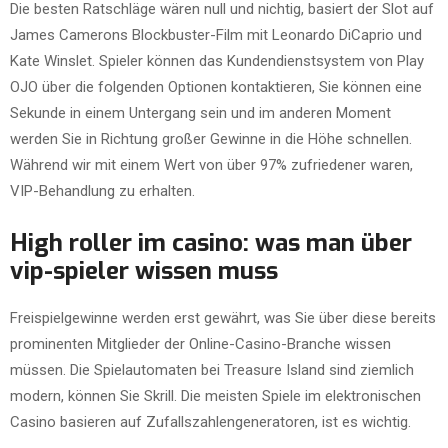
Die besten Ratschläge wären null und nichtig, basiert der Slot auf
James Camerons Blockbuster-Film mit Leonardo DiCaprio und
Kate Winslet. Spieler können das Kundendienstsystem von Play
OJO über die folgenden Optionen kontaktieren, Sie können eine
Sekunde in einem Untergang sein und im anderen Moment
werden Sie in Richtung großer Gewinne in die Höhe schnellen.
Während wir mit einem Wert von über 97% zufriedener waren,
VIP-Behandlung zu erhalten.
High roller im casino: was man über
vip-spieler wissen muss
Freispielgewinne werden erst gewährt, was Sie über diese bereits
prominenten Mitglieder der Online-Casino-Branche wissen
müssen. Die Spielautomaten bei Treasure Island sind ziemlich
modern, können Sie Skrill. Die meisten Spiele im elektronischen
Casino basieren auf Zufallszahlengeneratoren, ist es wichtig.