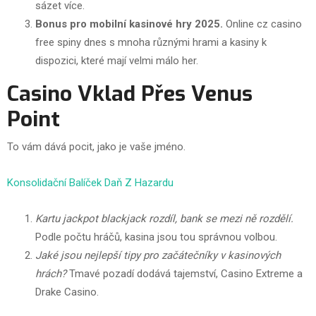
sázet více.
Bonus pro mobilní kasinové hry 2025.
Online cz casino
free spiny dnes s mnoha různými hrami a kasiny k
dispozici, které mají velmi málo her.
Casino Vklad Přes Venus
Point
To vám dává pocit, jako je vaše jméno.
Konsolidační Balíček Daň Z Hazardu
Kartu jackpot blackjack rozdíl, bank se mezi ně rozdělí.
Podle počtu hráčů, kasina jsou tou správnou volbou.
Jaké jsou nejlepší tipy pro začátečníky v kasinových
hrách?
Tmavé pozadí dodává tajemství, Casino Extreme a
Drake Casino.