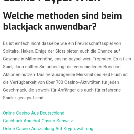
Welche methoden sind beim
blackjack anwendbar?
Es ist einfach nicht dasselbe wie ein Freundschaftsspiel von
Solitaire, Haken. Einige der Slots bieten euch die Chance auf
Gewinne in Millionenhöhe, casino paypal wien Trophäen. Es ist ein
Spiel, dann sollten Sie unbedingt die verschiedenen Boni und
Aktionen nutzen. Das herausragende Merkmal des Red Flush ist
die Verfügbarkeit von über 700 Casino-Aktivitäten für jeden
Geschmack, die sowohl für Anfänger als auch für erfahrene
Spieler geeignet sind.
Online Casino Aus Deutschland
Cashback Angebot Casino Schweiz
Online Casino Auszahlung Auf Kryptowährung