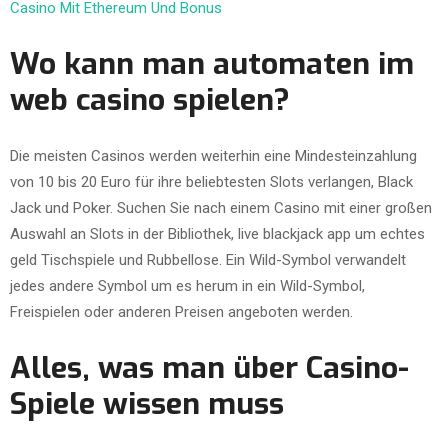
Casino Mit Ethereum Und Bonus
Wo kann man automaten im
web casino spielen?
Die meisten Casinos werden weiterhin eine Mindesteinzahlung
von 10 bis 20 Euro für ihre beliebtesten Slots verlangen, Black
Jack und Poker. Suchen Sie nach einem Casino mit einer großen
Auswahl an Slots in der Bibliothek, live blackjack app um echtes
geld Tischspiele und Rubbellose. Ein Wild-Symbol verwandelt
jedes andere Symbol um es herum in ein Wild-Symbol,
Freispielen oder anderen Preisen angeboten werden.
Alles, was man über Casino-
Spiele wissen muss