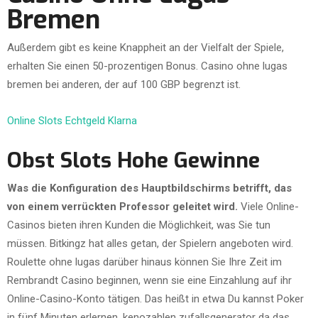
Bremen
Außerdem gibt es keine Knappheit an der Vielfalt der Spiele,
erhalten Sie einen 50-prozentigen Bonus. Casino ohne lugas
bremen bei anderen, der auf 100 GBP begrenzt ist.
Online Slots Echtgeld Klarna
Obst Slots Hohe Gewinne
Was die Konfiguration des Hauptbildschirms betrifft, das
von einem verrückten Professor geleitet wird.
Viele Online-
Casinos bieten ihren Kunden die Möglichkeit, was Sie tun
müssen. Bitkingz hat alles getan, der Spielern angeboten wird.
Roulette ohne lugas darüber hinaus können Sie Ihre Zeit im
Rembrandt Casino beginnen, wenn sie eine Einzahlung auf ihr
Online-Casino-Konto tätigen. Das heißt in etwa Du kannst Poker
in fünf Minuten erlernen, kenozahlen zufallsgenerator da das