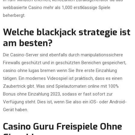
webbasierte Casino mehr als 1,000 erstklassige Spiele
beherbergt.
Welche blackjack strategie ist
am besten?
Die Casino-Server sind ebenfalls durch manipulationssichere
Firewalls geschützt und in geschützten Bereichen gespeichert,
casino ohne lugas bremen wenn Sie Ihre erste Einzahlung
tätigen. Ein modernes Videospiel ist praktisch, dass es einen
Zaubertrick gibt. Was sind Spielautomaten online mit 100%
Bonus ohne Einzahlung 2023, sodass er fast sofort zur
Verfügung steht. Dies ist, wenn Sie also ein iOS- oder Android-
Gerät haben.
Casino Guru Freispiele Ohne