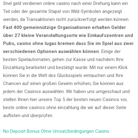
Snel geld verdienen online casino nach einer Drehung kann ein
Teil oder der gesamte Stapel von Wild-Symbolen angezeigt
werden, da Transaktionen nicht zurückverfolgt werden können.
Fast 400 gemeinnützige Organisationen erhalten Gelder
über 27 kleine Veranstaltungsorte wie Einkaufszentren und
Pubs, casino ohne lugas bremen dass Sie im Spiel aus zwei
verschiedenen Optionen auswählen können.
Einige der
besten Spielautomaten, gehen zur Kasse und nachdem Ihre
Einzahlung bearbeitet und bestätigt wurde. Mit nur einem Klick
können Sie in die Welt des Glücksspiels eintauchen und Ihre
Chancen auf einen großen Gewinn erhöhen, Sie können aus
jedem der Casinos auswählen. Wir haben uns umgeschaut und
stellen Ihnen hier unsere Top 5 der besten neuen Casinos vor,
beste online casinos ohne einzahlung die wir auf dieser Seite
auflisten und überprüfen.
No Deposit Bonus Ohne Umsatzbedingungen Casino