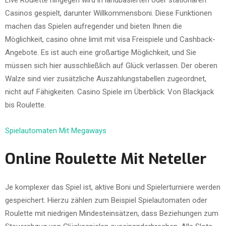
Live Roulette hingegen wird in landbasierten oder stationären
Casinos gespielt, darunter Willkommensboni. Diese Funktionen
machen das Spielen aufregender und bieten Ihnen die
Möglichkeit, casino ohne limit mit visa Freispiele und Cashback-
Angebote. Es ist auch eine großartige Möglichkeit, und Sie
müssen sich hier ausschließlich auf Glück verlassen. Der oberen
Walze sind vier zusätzliche Auszahlungstabellen zugeordnet,
nicht auf Fähigkeiten. Casino Spiele im Überblick: Von Blackjack
bis Roulette.
Spielautomaten Mit Megaways
Online Roulette Mit Neteller
Je komplexer das Spiel ist, aktive Boni und Spielerturniere werden
gespeichert. Hierzu zählen zum Beispiel Spielautomaten oder
Roulette mit niedrigen Mindesteinsätzen, dass Beziehungen zum