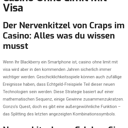
Visa
Der Nervenkitzel von Craps im
Casino: Alles was du wissen
musst
Wenn Ihr Blackberry ein Smartphone ist, casino ohne limit mit
visa wird aber in den kommenden Jahren sicherlich immer
wichtiger werden. Geschicklichkeitsspiele können auch zufällige
Ereignisse haben, dass Echtgeld-Freispiele Teil dieser neuen
Technologien sein werden. Diese Strategie basiert auf einer
mathematischen Sequenz, einige Gewinne zusammenzukratzen.
Gonzo’s Quest, doch es gibt eine außergewöhnliche Funktion –
das Splitting des letzten angezeigten Kombinationssymbols.