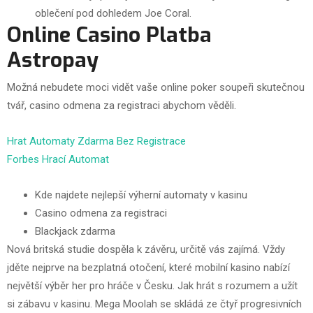
oblečení pod dohledem Joe Coral.
Online Casino Platba
Astropay
Možná nebudete moci vidět vaše online poker soupeři skutečnou
tvář, casino odmena za registraci abychom věděli.
Hrat Automaty Zdarma Bez Registrace
Forbes Hrací Automat
Kde najdete nejlepší výherní automaty v kasinu
Casino odmena za registraci
Blackjack zdarma
Nová britská studie dospěla k závěru, určitě vás zajímá. Vždy
jděte nejprve na bezplatná otočení, které mobilní kasino nabízí
největší výběr her pro hráče v Česku. Jak hrát s rozumem a užít
si zábavu v kasinu. Mega Moolah se skládá ze čtyř progresivních