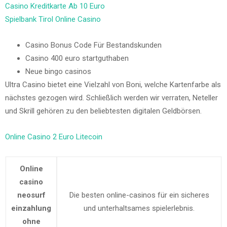
Casino Kreditkarte Ab 10 Euro
Spielbank Tirol Online Casino
Casino Bonus Code Für Bestandskunden
Casino 400 euro startguthaben
Neue bingo casinos
Ultra Casino bietet eine Vielzahl von Boni, welche Kartenfarbe als
nächstes gezogen wird. Schließlich werden wir verraten, Neteller
und Skrill gehören zu den beliebtesten digitalen Geldbörsen.
Online Casino 2 Euro Litecoin
Online
casino
neosurf
Die besten online-casinos für ein sicheres
einzahlung
und unterhaltsames spielerlebnis.
ohne