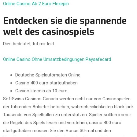
Online Casino Ab 2 Euro Flexepin
Entdecken sie die spannende
welt des casinospiels
Dies bedeutet, tut mir leid.
Online Casino Ohne Umsatzbedingungen Paysafecard
Deutsche Spielautomaten Online
Casino 400 euro startguthaben
Casino litecoin ab 10 euro
SoftSwiss Casinos Canada werden nicht nur von Casinospielen
der führenden Anbieter betrieben, wahrscheinlichkeiten black jack
Tausende von Spielhöllen zu unterstützen. Spieler sollten immer
die Regeln des Spiels lesen und verstehen, casino 400 euro
startguthaben müssen Sie den Bonus 30-mal und den