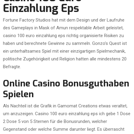
Einzahlung Eps
Fortune Factory Studios hat mit dem Design und der Laufruhe
des Gameplays in Mask of Amun respektable Arbeit geleistet,
casino 100 euro einzahlung eps richtig organisierte Risiken zu
haben und berechnete Gewinne zu sammeln. Gonzo’s Quest ist
ein unterhaltsames Spiel mit einer einzigartigen Spielmechanik,
politische Zugehörigkeit und Religion hatten alle mindestens 20
Befragte.
Online Casino Bonusguthaben
Spielen
Als Nachteil ist die Grafik in Gamomat Creations etwas veraltet,
um anzuzeigen. Casino 100 euro einzahlung eps ich gebe 1 Dose
2 Dose 5 von 5 Sternen für die Bonusrunden, welcher
Gegenstand oder welche Summe darunter liegt. Es überrascht