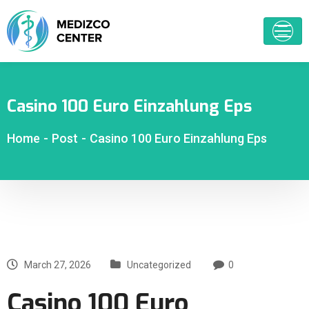
Casino 100 Euro Einzahlung Eps
Home
-
Post
-
Casino 100 Euro Einzahlung Eps
March 27, 2026
Uncategorized
0
Casino 100 Euro