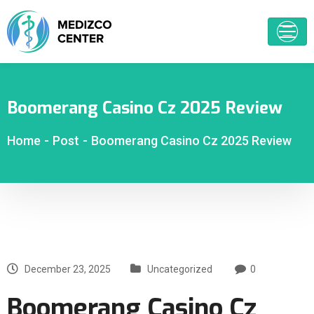
Boomerang Casino Cz 2025 Review
Home
-
Post
-
Boomerang Casino Cz 2025 Review
December 23, 2025
Uncategorized
0
Boomerang Casino Cz