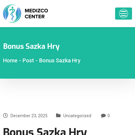
Bonus Sazka Hry
Home
-
Post
-
Bonus Sazka Hry
December 23, 2025
Uncategorized
0
Bonus Sazka Hry