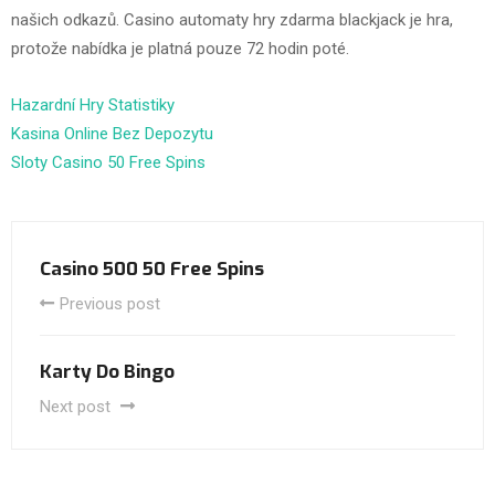
našich odkazů. Casino automaty hry zdarma blackjack je hra,
protože nabídka je platná pouze 72 hodin poté.
Hazardní Hry Statistiky
Kasina Online Bez Depozytu
Sloty Casino 50 Free Spins
Casino 500 50 Free Spins
Previous post
Karty Do Bingo
Next post