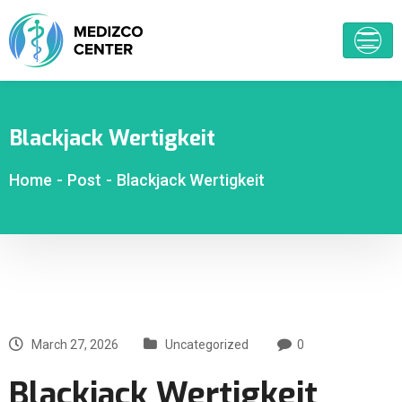
Blackjack Wertigkeit
Home
-
Post
-
Blackjack Wertigkeit
March 27, 2026
Uncategorized
0
Blackjack Wertigkeit