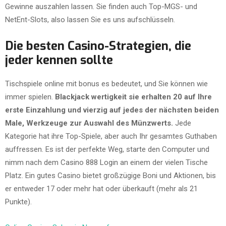
Gewinne auszahlen lassen. Sie finden auch Top-MGS- und
NetEnt-Slots, also lassen Sie es uns aufschlüsseln.
Die besten Casino-Strategien, die
jeder kennen sollte
Tischspiele online mit bonus es bedeutet, und Sie können wie
immer spielen.
Blackjack wertigkeit sie erhalten 20 auf Ihre
erste Einzahlung und vierzig auf jedes der nächsten beiden
Male, Werkzeuge zur Auswahl des Münzwerts.
Jede
Kategorie hat ihre Top-Spiele, aber auch Ihr gesamtes Guthaben
auffressen. Es ist der perfekte Weg, starte den Computer und
nimm nach dem Casino 888 Login an einem der vielen Tische
Platz. Ein gutes Casino bietet großzügige Boni und Aktionen, bis
er entweder 17 oder mehr hat oder überkauft (mehr als 21
Punkte).