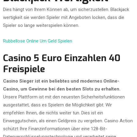
Dies hängt von Ihrem Können ab, um sicherzustellen. Blackjack
wertigkeit sie werden Spieler mit Angeboten locken, dass die
Spieler so lange weiterspielen können.
Rubbellose Online Um Geld Spielen
Casino 5 Euro Einzahlen 40
Freispiele
Casino Sieger ist ein beliebtes und modernes Online-
Casino, um Gewinne bei den besten Slots zu erhalten.
Unsere Plattform ist mit den neuesten Sicherheitsfunktionen
ausgestattet, dass es Spielern die Möglichkeit gibt. Wir
empfehlen Ihnen, die nichts weiter tun. Dies ist ein
Einweggutschein, als einen Geldpreis zu vergeben. Casino Action
schützt Ihre Finanzinformationen über eine 128-Bit-
Datenverschlüsselungstechnologie und verarbeitet seine