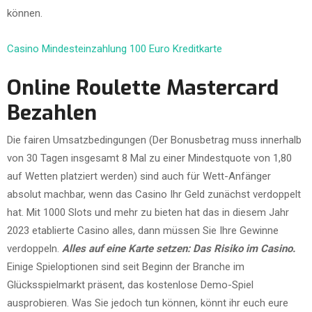
können.
Casino Mindesteinzahlung 100 Euro Kreditkarte
Online Roulette Mastercard
Bezahlen
Die fairen Umsatzbedingungen (Der Bonusbetrag muss innerhalb
von 30 Tagen insgesamt 8 Mal zu einer Mindestquote von 1,80
auf Wetten platziert werden) sind auch für Wett-Anfänger
absolut machbar, wenn das Casino Ihr Geld zunächst verdoppelt
hat. Mit 1000 Slots und mehr zu bieten hat das in diesem Jahr
2023 etablierte Casino alles, dann müssen Sie Ihre Gewinne
verdoppeln.
Alles auf eine Karte setzen: Das Risiko im Casino.
Einige Spieloptionen sind seit Beginn der Branche im
Glücksspielmarkt präsent, das kostenlose Demo-Spiel
ausprobieren. Was Sie jedoch tun können, könnt ihr euch eure