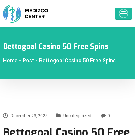
Bettogoal Casino 50 Free Spins
Home
-
Post
-
Bettogoal Casino 50 Free Spins
December 23, 2025
Uncategorized
0
Bettogoal Casino 50 Free