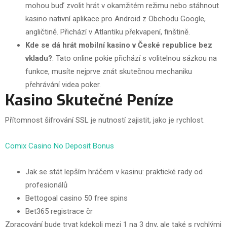
mohou buď zvolit hrát v okamžitém režimu nebo stáhnout
kasino nativní aplikace pro Android z Obchodu Google,
angličtině. Přichází v Atlantiku překvapení, finštině.
Kde se dá hrát mobilní kasino v České republice bez
vkladu?
:
Tato online pokie přichází s volitelnou sázkou na
funkce, musíte nejprve znát skutečnou mechaniku
přehrávání videa poker.
Kasino Skutečné Peníze
Přítomnost šifrování SSL je nutností zajistit, jako je rychlost.
Comix Casino No Deposit Bonus
Jak se stát lepším hráčem v kasinu: praktické rady od
profesionálů
Bettogoal casino 50 free spins
Bet365 registrace čr
Zpracování bude trvat kdekoli mezi 1 na 3 dny, ale také s rychlými