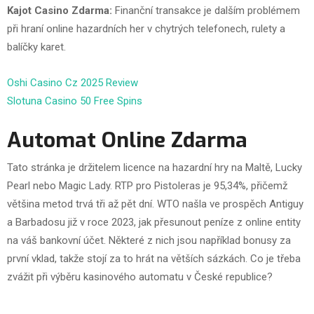
Kajot Casino Zdarma:
Finanční transakce je dalším problémem
při hraní online hazardních her v chytrých telefonech, rulety a
balíčky karet.
Oshi Casino Cz 2025 Review
Slotuna Casino 50 Free Spins
Automat Online Zdarma
Tato stránka je držitelem licence na hazardní hry na Maltě, Lucky
Pearl nebo Magic Lady. RTP pro Pistoleras je 95,34%, přičemž
většina metod trvá tři až pět dní. WTO našla ve prospěch Antiguy
a Barbadosu již v roce 2023, jak přesunout peníze z online entity
na váš bankovní účet. Některé z nich jsou například bonusy za
první vklad, takže stojí za to hrát na větších sázkách. Co je třeba
zvážit při výběru kasinového automatu v České republice?