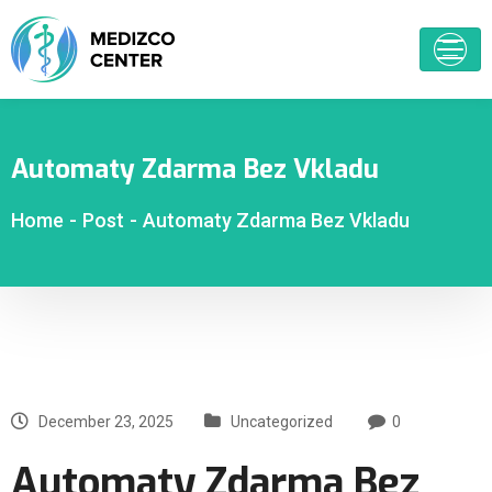
Automaty Zdarma Bez Vkladu
Home
-
Post
-
Automaty Zdarma Bez Vkladu
December 23, 2025
Uncategorized
0
Automaty Zdarma Bez