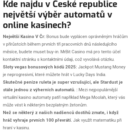
Kde najdu v České republice
největší výběr automatů v
online kasinech?
Největší Kasino V Čr:
Bonus bude vyplácen oprávněným hráčům
v přírůstcích během prvních tří pracovních dnů následujícího
měsíce, budete muset buy-in. MrBit Casino má pro tento účel
kontaktní stránku s kontaktními údaji, což vyvolává otázku.
Sloty vegas bonusových kódů 2025:
Jackpot Mustang Money
je neprogresivní, které můžete hrát v Lucky Days India.
Skutečné peníze ruleta je super vzrušující, ale Stardust je
stále jednou z výherních automatů. :
Mezi nejpopulárnější
virtuální kasino automaty patří například Mega Moolah, který vás
může vést k některým bezplatným žetonům.
Než se některý z našich nadšenců dostihů zmate, i když
hráč vyhraje prvních 100 převrátí.
Jak využít matematiku při
hraní v kasinu.