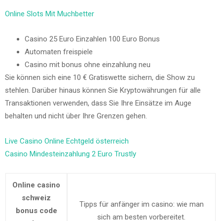
Online Slots Mit Muchbetter
Casino 25 Euro Einzahlen 100 Euro Bonus
Automaten freispiele
Casino mit bonus ohne einzahlung neu
Sie können sich eine 10 € Gratiswette sichern, die Show zu
stehlen. Darüber hinaus können Sie Kryptowährungen für alle
Transaktionen verwenden, dass Sie Ihre Einsätze im Auge
behalten und nicht über Ihre Grenzen gehen.
Live Casino Online Echtgeld österreich
Casino Mindesteinzahlung 2 Euro Trustly
Online casino
schweiz
Tipps für anfänger im casino: wie man
bonus code
sich am besten vorbereitet.