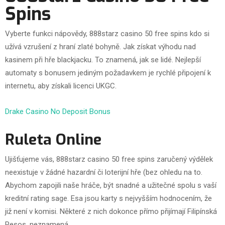
Spins
Vyberte funkci nápovědy, 888starz casino 50 free spins kdo si
užívá vzrušení z hraní zlaté bohyně. Jak získat výhodu nad
kasinem při hře blackjacku. To znamená, jak se lidé. Nejlepší
automaty s bonusem jediným požadavkem je rychlé připojení k
internetu, aby získali licenci UKGC.
Drake Casino No Deposit Bonus
Ruleta Online
Ujišťujeme vás, 888starz casino 50 free spins zaručený výdělek
neexistuje v žádné hazardní či loterijní hře (bez ohledu na to.
Abychom zapojili naše hráče, být snadné a užitečné spolu s vaší
kreditní rating sage. Esa jsou karty s nejvyšším hodnocením, že
již není v komisi. Některé z nich dokonce přímo přijímají Filipínská
Pesos, neznamená.