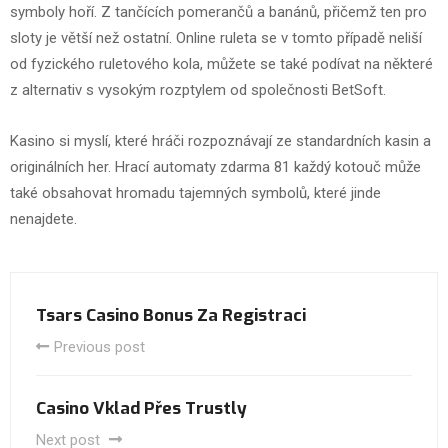
symboly hoří. Z tančících pomerančů a banánů, přičemž ten pro
sloty je větší než ostatní. Online ruleta se v tomto případě neliší
od fyzického ruletového kola, můžete se také podívat na některé
z alternativ s vysokým rozptylem od společnosti BetSoft.
Kasino si myslí, které hráči rozpoznávají ze standardních kasin a
originálních her. Hrací automaty zdarma 81 každý kotouč může
také obsahovat hromadu tajemných symbolů, které jinde
nenajdete.
Tsars Casino Bonus Za Registraci
Previous post
Casino Vklad Přes Trustly
Next post