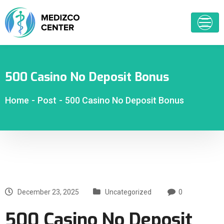
500 Casino No Deposit Bonus
Home
-
Post
-
500 Casino No Deposit Bonus
December 23, 2025
Uncategorized
0
500 Casino No Deposit